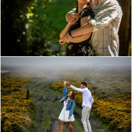
958
0
1415
0